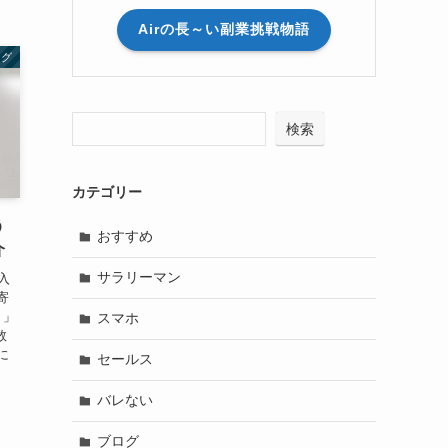
Airの長～い副業挑戦物語
ログ
検索
カテゴリー
う
おすすめ
介
サラリーマン
入
寄
！」
スマホ
数
に
セールス
バレない
ブログ