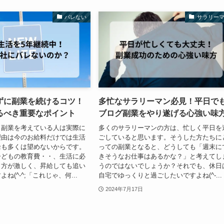
バレない
サラリー
ずに副業を続けるコツ！
多忙なサラリーマン必見！平日で
るべき重要なポイント
ブログ副業をやり遂げる心強い味
、副業を考えている人は実際に
多くのサラリーマンの方は、忙しく平日を
理由は今のお給料だけでは生活
ごしていると思います。そうした方たちに
給も多くは望めないからです。
っての副業となると、どうしても「週末に
子どもの教育費・・、生活に必
きそうなお仕事はあるかな？」と考えてし
り方が激しく、昇給しても追い
うのではないでしょうか？それでも、休日
ね(^-^;「これじゃ、何...
自宅でゆっくりと過ごしたいですよね(^-...
2024年7月17日