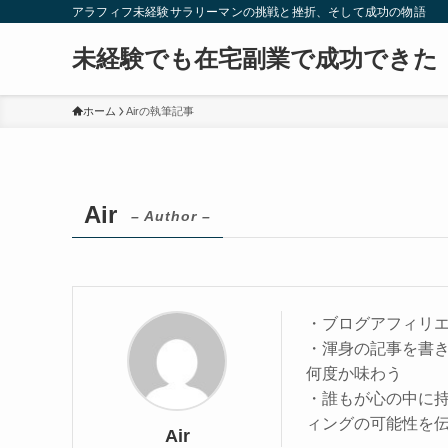
アラフィフ未経験サラリーマンの挑戦と挫折、そして成功の物語
未経験でも在宅副業で成功できた
ホーム
Airの執筆記事
Air
– Author –
・ブログアフィリ
・渾身の記事を書
何度か味わう
・誰もが心の中に
ィングの可能性を伝
Air