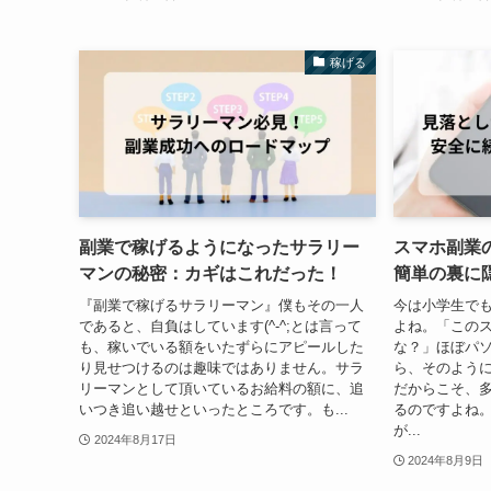
稼げる
副業で稼げるようになったサラリー
スマホ副業
マンの秘密：カギはこれだった！
簡単の裏に
『副業で稼げるサラリーマン』僕もその一人
今は小学生で
であると、自負はしています(^-^;とは言って
よね。「この
も、稼いでいる額をいたずらにアピールした
な？」ほぼパ
り見せつけるのは趣味ではありません。サラ
ら、そのよう
リーマンとして頂いているお給料の額に、追
だからこそ、
いつき追い越せといったところです。も...
るのですよね
が...
2024年8月17日
2024年8月9日