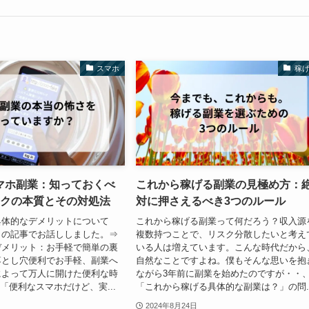
スマホ
稼
マホ副業：知っておくべ
これから稼げる副業の見極め方：
スクの本質とその対処法
対に押さえるべき3つのルール
具体的なデメリットについて
これから稼げる副業って何だろう？収入源
らの記事でお話ししました。⇒
複数持つことで、リスク分散したいと考え
デメリット：お手軽で簡単の裏
いる人は増えています。こんな時代だから
落とし穴便利でお手軽、副業へ
自然なことですよね。僕もそんな思いを抱
によって万人に開けた便利な時
ながら3年前に副業を始めたのですが・・
^)「便利なスマホだけど、実...
「これから稼げる具体的な副業は？」の問..
2024年8月24日