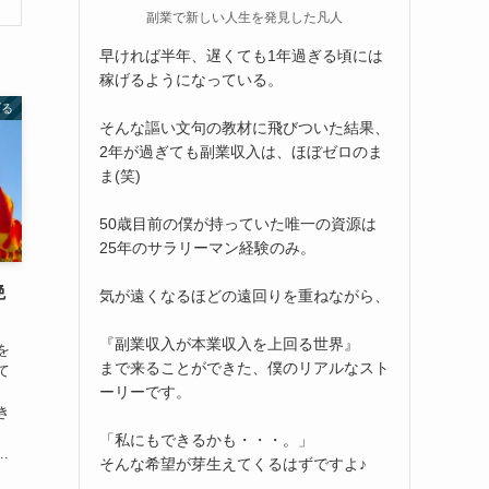
副業で新しい人生を発見した凡人
早ければ半年、遅くても1年過ぎる頃には
稼げるようになっている。
げる
そんな謳い文句の教材に飛びついた結果、
2年が過ぎても副業収入は、ほぼゼロのま
ま(笑)
50歳目前の僕が持っていた唯一の資源は
25年のサラリーマン経験のみ。
絶
気が遠くなるほどの遠回りを重ねながら、
『副業収入が本業収入を上回る世界』
を
まで来ることができた、僕のリアルなスト
て
ーリーです。
、
き
、
「私にもできるかも・・・。」
.
そんな希望が芽生えてくるはずですよ♪