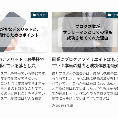
スマホ
ブ
のデメリット：お手軽で
副業にブログアフィリエイトはも
隠れている落とし穴
古い？本当の魅力と成功体験を紹
もスマホを持っている時代です
僕とブログとの出会いは、僕が40代後半に
スマホで副業ができないか
った時でした。時代は既に動画の波が押し
ソコンと同じ作業ができますか
せていて、「これからは絶対にyoutubeだ
に考えるのも自然なことです。
と声高に叫ばれていましたね(^-^;あれから
多くの人が同じことを考えてい
年が経過し・・、僕は今でもブログで立派
。スマホ副業にはどんな種類
副業収入を頂けています(^^♪ブログは...
2024年8月3日