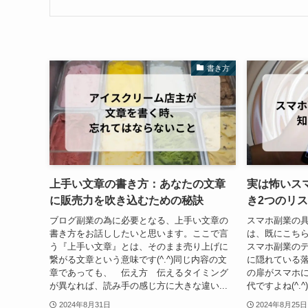
書き方
上手い文章の書き方：あなたの文章
実は怖いス
に販売力を吹き込むための秘訣
き2つのリ
ブログ副業の為に必要となる、上手い文章の
スマホ副業の
書き方をお話ししたいと思います。ここで言
は、既にこち
う『上手い文章』とは、そのまま売り上げに
スマホ副業の
繋がる文章という意味です(^.^)同じ内容の文
に隠れている
章であっても、 伝え方 伝えるタイミング
の扉がスマホ
が異なれば、読み手の感じ方に大きな違い...
代ですよね(^.
2024年8月31日
2024年8月25日