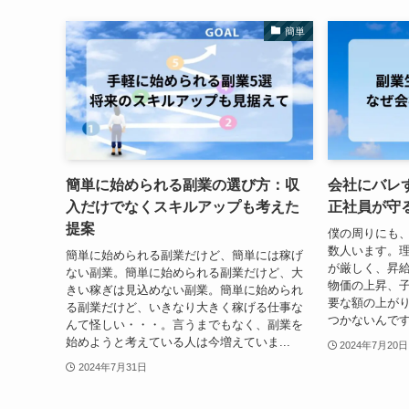
簡単
簡単に始められる副業の選び方：収
会社にバレ
入だけでなくスキルアップも考えた
正社員が守
提案
僕の周りにも
数人います。
簡単に始められる副業だけど、簡単には稼げ
が厳しく、昇
ない副業。簡単に始められる副業だけど、大
物価の上昇、
きい稼ぎは見込めない副業。簡単に始められ
要な額の上が
る副業だけど、いきなり大きく稼げる仕事な
つかないんですよ
んて怪しい・・・。言うまでもなく、副業を
始めようと考えている人は今増えていま...
2024年7月20日
2024年7月31日