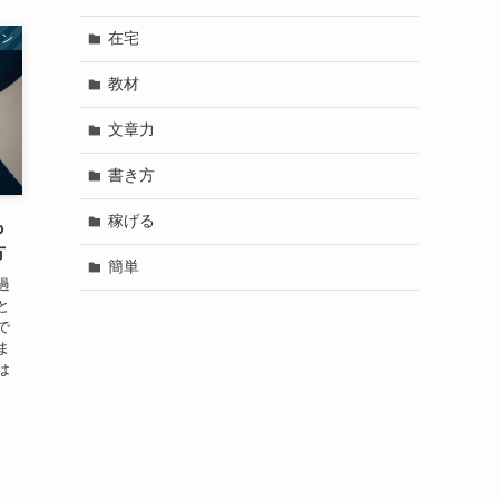
在宅
マン
教材
文章力
書き方
稼げる
も
方
簡単
過
と
で
ま
は