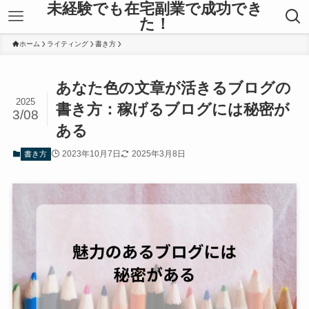
未経験でも在宅副業で成功でき
た！
ホーム
ライティング
書き方
あなた色の文章が活きるブログの
2025
書き方：稼げるブログには秘密が
3/08
ある
2023年10月7日
2025年3月8日
書き方